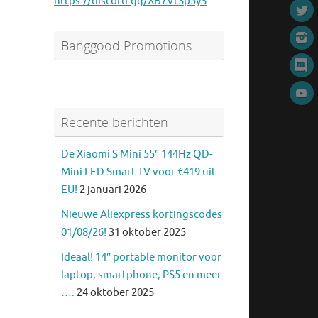
https://discord.gg/XB7VtSp5yS
Banggood Promotions
Recente berichten
De Xiaomi S Mini 55″ 144Hz QD-
Mini LED Smart TV voor €419 uit
EU!
2 januari 2026
Nieuwe Aliexpress kortingscodes
01/08/26!
31 oktober 2025
Ideaal! 14″ portable monitor voor
laptop, smartphone, PS5 en meer
….
24 oktober 2025