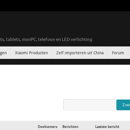
ts, tablets, miniPC, telefoon en LED verlichting
ngen
Xiaomi Producten
Zelf importeren uit China
Forum
Deelnemers
Berichten
Laatste bericht