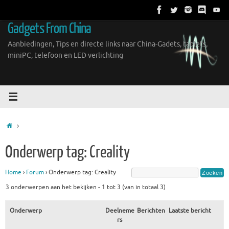
Ga
naar
Gadgets From China
de
inhoud
Aanbiedingen, Tips en directe links naar China-Gadets, tablets,
miniPC, telefoon en LED verlichting
Home
Onderwerp tag: Creality
Home
›
Forum
›
Onderwerp tag: Creality
3 onderwerpen aan het bekijken - 1 tot 3 (van in totaal 3)
Onderwerp
Deelneme
Berichten
Laatste bericht
rs