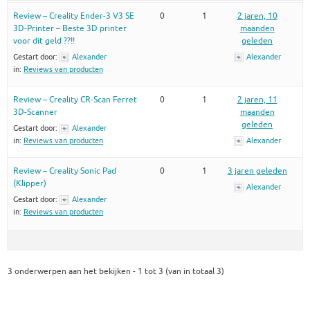
Review – Creality Ender-3 V3 SE
0
1
2 jaren, 10
3D-Printer – Beste 3D printer
maanden
voor dit geld ??!!
geleden
Gestart door:
Alexander
Alexander
in:
Reviews van producten
Review – Creality CR-Scan Ferret
0
1
2 jaren, 11
3D-Scanner
maanden
geleden
Gestart door:
Alexander
in:
Reviews van producten
Alexander
Review – Creality Sonic Pad
0
1
3 jaren geleden
(Klipper)
Alexander
Gestart door:
Alexander
in:
Reviews van producten
3 onderwerpen aan het bekijken - 1 tot 3 (van in totaal 3)