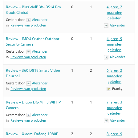
Review – BlitzWolf BW-BS14 Pro
0
1
4 jaren, 2
3-axis Gimbal
maanden
geleden
Gestart door:
Alexander
in:
Reviews van producten
Alexander
Review – IMOU Cruiser Outdoor
0
1
4 jaren, 9
Security Camera
maanden
geleden
Gestart door:
Alexander
in:
Reviews van producten
Alexander
Review – 360 D819 Smart Video
1
2
6 jaren, 2
Deurbel
maanden
geleden
Gestart door:
Alexander
in:
Reviews van producten
Franky
Review – Digoo DG-Mini8 WIFI IP
1
1
7 jaren, 3
Camera
maanden
geleden
Gestart door:
Alexander
in:
Reviews van producten
Alexander
Review – Xiaomi Dafang 1080P
2
2
8 jaren, 9