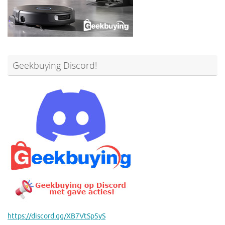
Geekbuying Discord!
https://discord.gg/XB7VtSp5yS