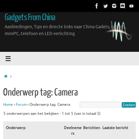
Ga
naar
Gadgets From China
de
inhoud
Aanbiedingen, Tips en directe links naar China-Gadets, tablets,
miniPC, telefoon en LED verlichting
Home
Onderwerp tag: Camera
Home
›
Forum
›
Onderwerp tag: Camera
5 onderwerpen aan het bekijken - 1 tot 5 (van in totaal 5)
Onderwerp
Deelneme
Berichten
Laatste bericht
rs